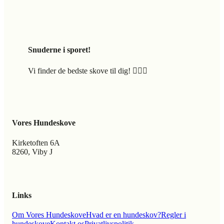
Snuderne i sporet!
Vi finder de bedste skove til dig! 🐕‍🦺🍃
Vores Hundeskove
Kirketoften 6A
8260, Viby J
Links
Om Vores Hundeskove
Hvad er en hundeskov?
Regler i
hundeskove
Kontakt os
Privatlivspolitik