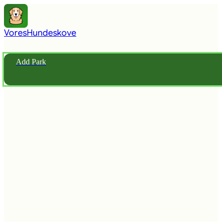
Vores
Hundeskove
Add Park