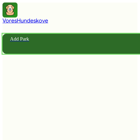
Vores
Hundeskove
Add Park