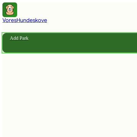
Vores
Hundeskove
Add Park