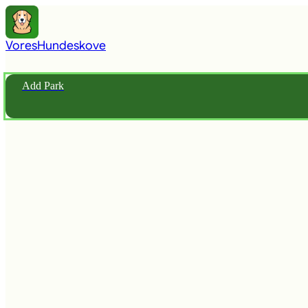
Vores
Hundeskove
Add Park