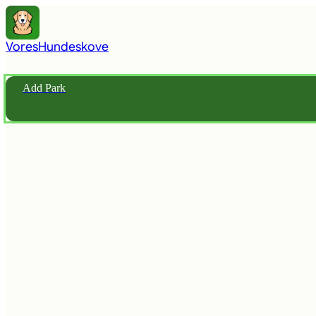
Vores
Hundeskove
Add Park