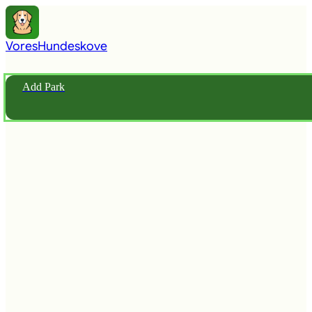
Vores
Hundeskove
Add Park