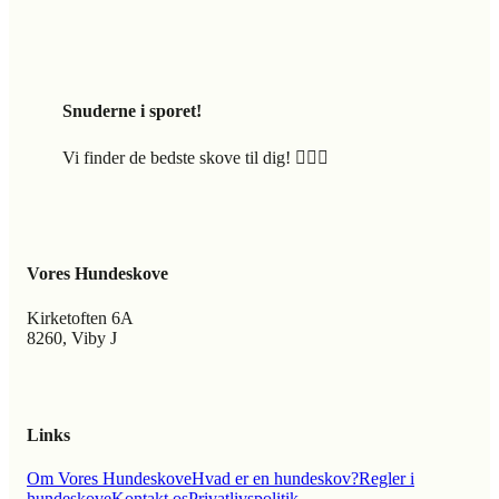
Snuderne i sporet!
Vi finder de bedste skove til dig! 🐕‍🦺🍃
Vores Hundeskove
Kirketoften 6A
8260, Viby J
Links
Om Vores Hundeskove
Hvad er en hundeskov?
Regler i
hundeskove
Kontakt os
Privatlivspolitik