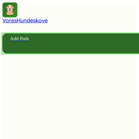
Vores
Hundeskove
Add Park