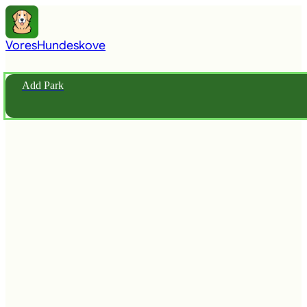
Vores
Hundeskove
Add Park