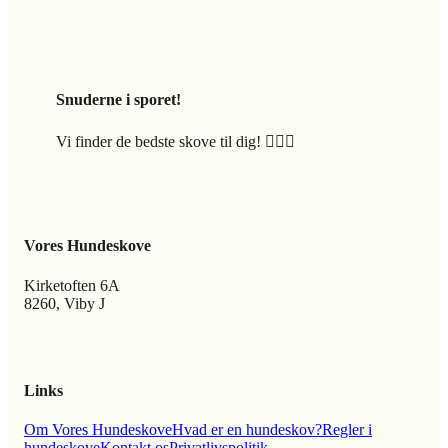
Snuderne i sporet!
Vi finder de bedste skove til dig! 🐕‍🦺🍃
Vores Hundeskove
Kirketoften 6A
8260, Viby J
Links
Om Vores Hundeskove
Hvad er en hundeskov?
Regler i
hundeskove
Kontakt os
Privatlivspolitik