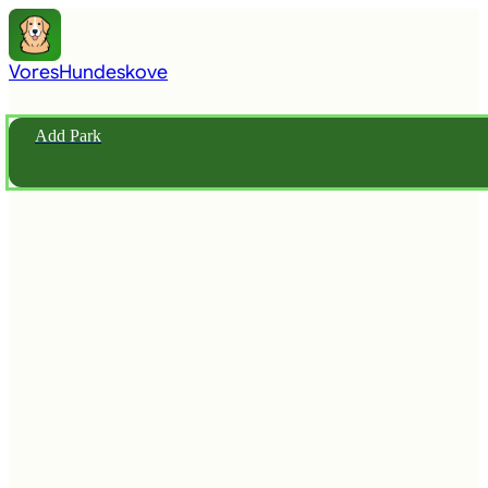
Vores
Hundeskove
Add Park