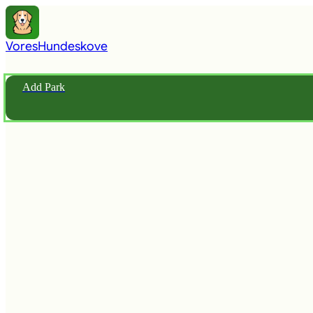
Vores
Hundeskove
Add Park