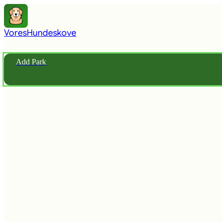
Vores
Hundeskove
Add Park