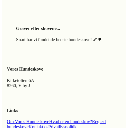
Graver efter skovene...
Snart har vi fundet de bedste hundeskove! 🦴🌳
Vores Hundeskove
Kirketoften 6A
8260, Viby J
Links
Om Vores Hundeskove
Hvad er en hundeskov?
Regler i
hundeskove
Kontakt os
Privatlivspolitik