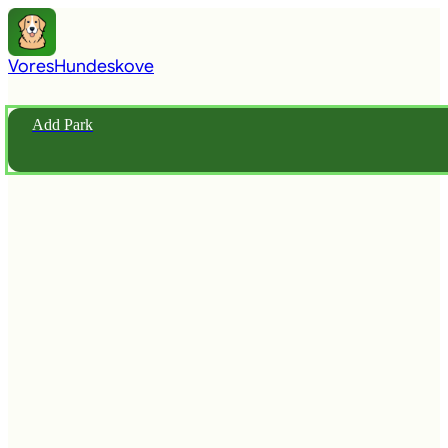
Vores
Hundeskove
Add Park