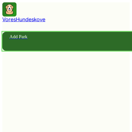
Vores
Hundeskove
Add Park