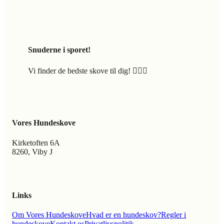
Snuderne i sporet!
Vi finder de bedste skove til dig! 🐕‍🦺🍃
Vores Hundeskove
Kirketoften 6A
8260, Viby J
Links
Om Vores Hundeskove
Hvad er en hundeskov?
Regler i
hundeskove
Kontakt os
Privatlivspolitik