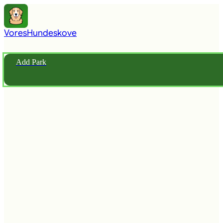
Vores
Hundeskove
Add Park