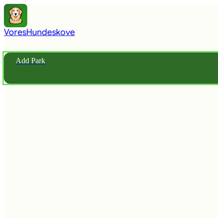
Vores
Hundeskove
Add Park