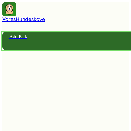
Vores
Hundeskove
Add Park