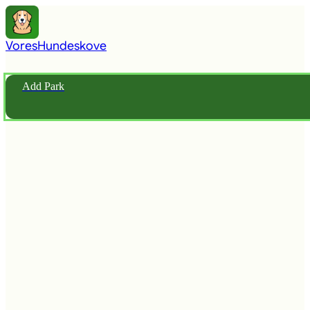
Vores
Hundeskove
Add Park