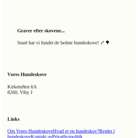
Graver efter skovene...
Snart har vi fundet de bedste hundeskove! 🦴🌳
Vores Hundeskove
Kirketoften 6A
8260, Viby J
Links
Om Vores Hundeskove
Hvad er en hundeskov?
Regler i
hundeskove
Kontakt os
Privatlivspolitik