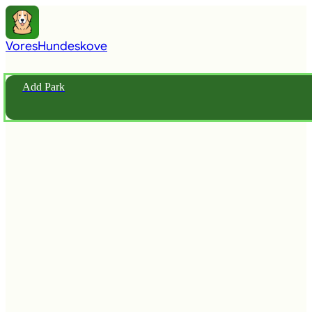
Vores
Hundeskove
Add Park