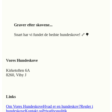
Graver efter skovene...
Snart har vi fundet de bedste hundeskove! 🦴🌳
Vores Hundeskove
Kirketoften 6A
8260, Viby J
Links
Om Vores Hundeskove
Hvad er en hundeskov?
Regler i
hundeskove
Kontakt os
Privatlivspolitik