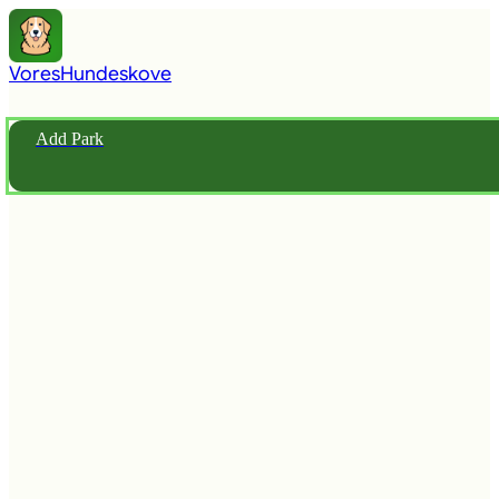
Vores
Hundeskove
Add Park