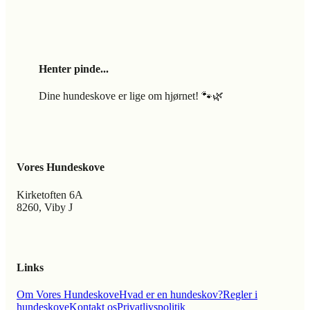
Henter pinde...
Dine hundeskove er lige om hjørnet! 🐾🌿
Vores Hundeskove
Kirketoften 6A
8260, Viby J
Links
Om Vores Hundeskove
Hvad er en hundeskov?
Regler i
hundeskove
Kontakt os
Privatlivspolitik