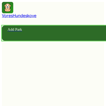
Vores
Hundeskove
Add Park