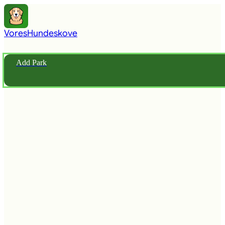
Vores
Hundeskove
Add Park