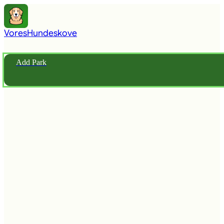
Vores
Hundeskove
Add Park