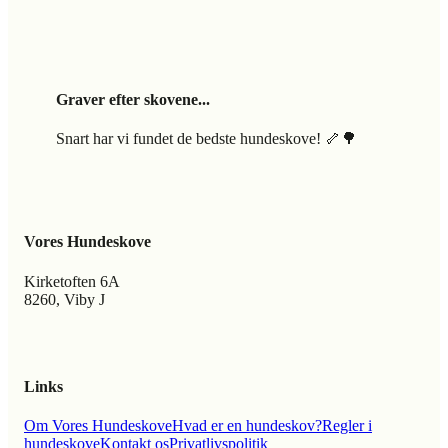
Graver efter skovene...
Snart har vi fundet de bedste hundeskove! 🦴🌳
Vores Hundeskove
Kirketoften 6A
8260, Viby J
Links
Om Vores Hundeskove
Hvad er en hundeskov?
Regler i
hundeskove
Kontakt os
Privatlivspolitik