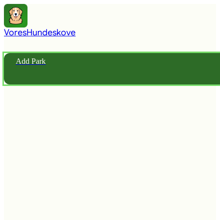
Vores
Hundeskove
Add Park