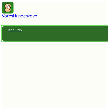
Vores
Hundeskove
Add Park