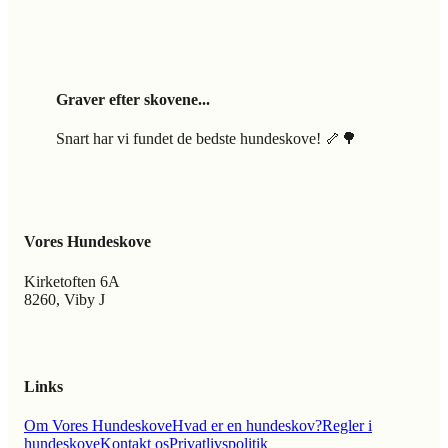
Graver efter skovene...
Snart har vi fundet de bedste hundeskove! 🦴🌳
Vores Hundeskove
Kirketoften 6A
8260, Viby J
Links
Om Vores Hundeskove
Hvad er en hundeskov?
Regler i
hundeskove
Kontakt os
Privatlivspolitik