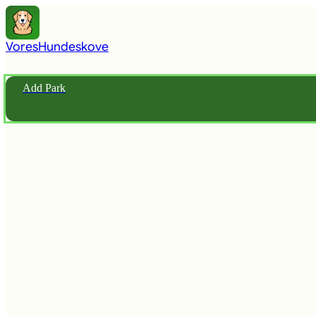
Vores
Hundeskove
Add Park