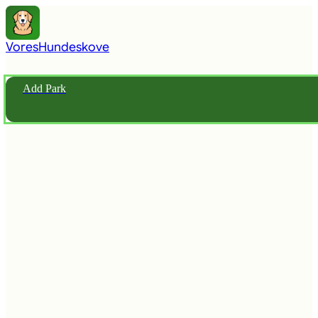
Vores
Hundeskove
Add Park