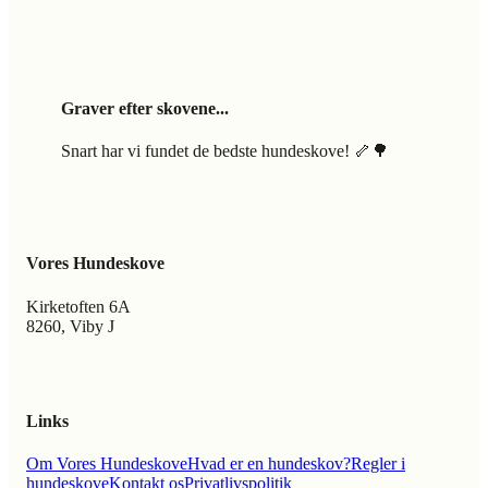
Graver efter skovene...
Snart har vi fundet de bedste hundeskove! 🦴🌳
Vores Hundeskove
Kirketoften 6A
8260, Viby J
Links
Om Vores Hundeskove
Hvad er en hundeskov?
Regler i
hundeskove
Kontakt os
Privatlivspolitik