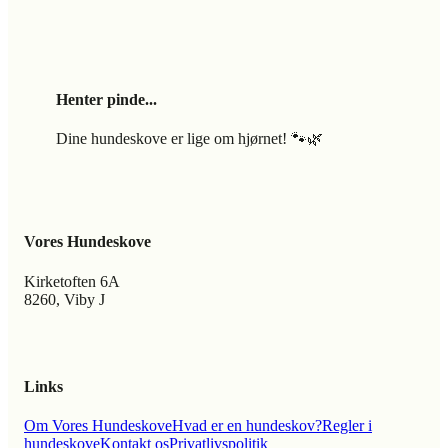
Henter pinde...
Dine hundeskove er lige om hjørnet! 🐾🌿
Vores Hundeskove
Kirketoften 6A
8260, Viby J
Links
Om Vores Hundeskove
Hvad er en hundeskov?
Regler i
hundeskove
Kontakt os
Privatlivspolitik