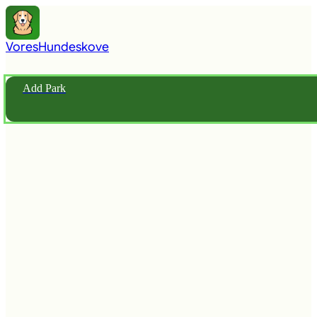
Vores
Hundeskove
Add Park