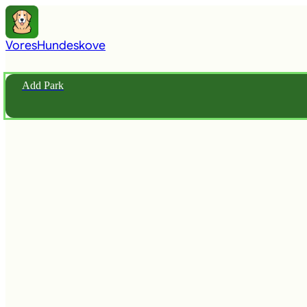
Vores
Hundeskove
Add Park