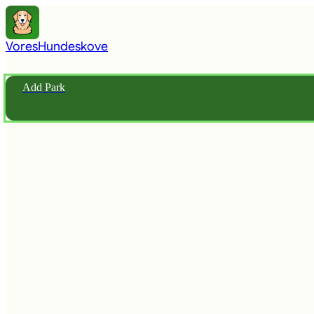
Vores
Hundeskove
Add Park