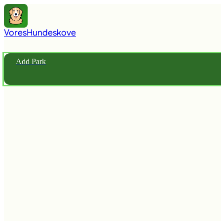
Vores
Hundeskove
Add Park