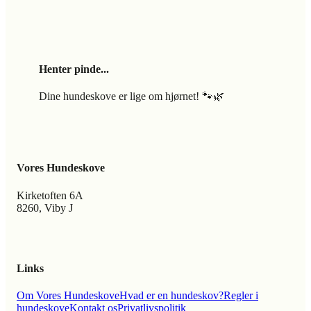
Henter pinde...
Dine hundeskove er lige om hjørnet! 🐾🌿
Vores Hundeskove
Kirketoften 6A
8260, Viby J
Links
Om Vores Hundeskove
Hvad er en hundeskov?
Regler i
hundeskove
Kontakt os
Privatlivspolitik