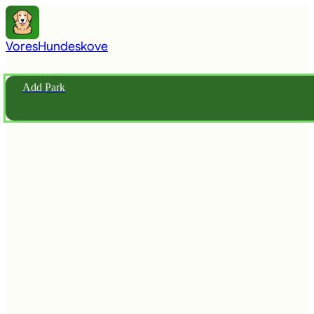
Vores
Hundeskove
Add Park