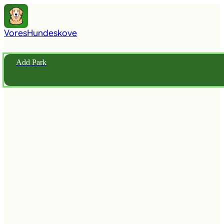
Vores
Hundeskove
Add Park