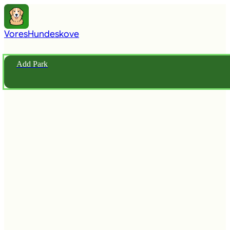
Vores
Hundeskove
Add Park