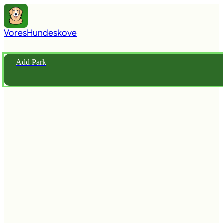
Vores
Hundeskove
Add Park