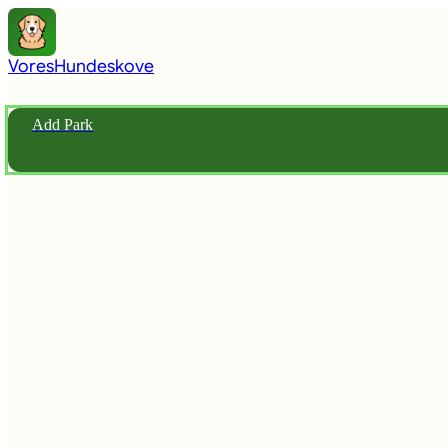
Vores
Hundeskove
Add Park