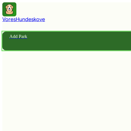
Vores
Hundeskove
Add Park