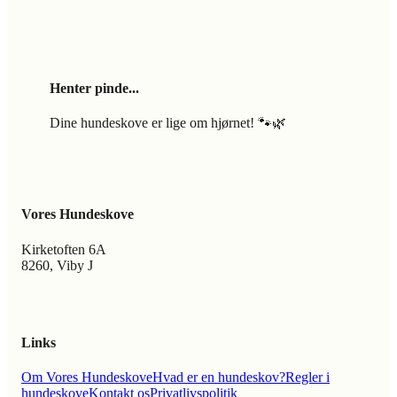
Henter pinde...
Dine hundeskove er lige om hjørnet! 🐾🌿
Vores Hundeskove
Kirketoften 6A
8260, Viby J
Links
Om Vores Hundeskove
Hvad er en hundeskov?
Regler i
hundeskove
Kontakt os
Privatlivspolitik