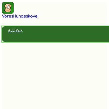
Vores
Hundeskove
Add Park