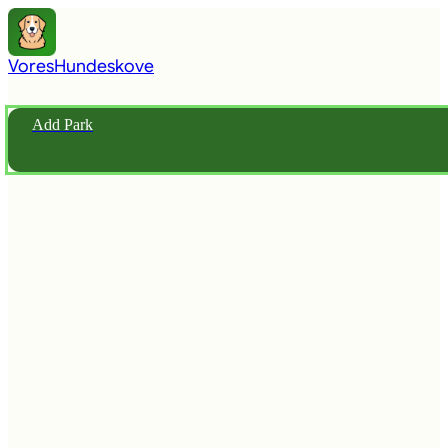
Vores
Hundeskove
Add Park