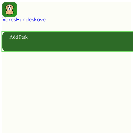
Vores
Hundeskove
Add Park