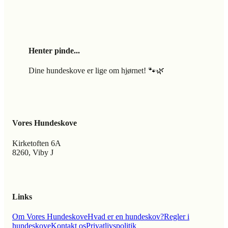
Henter pinde...
Dine hundeskove er lige om hjørnet! 🐾🌿
Vores Hundeskove
Kirketoften 6A
8260, Viby J
Links
Om Vores Hundeskove
Hvad er en hundeskov?
Regler i
hundeskove
Kontakt os
Privatlivspolitik