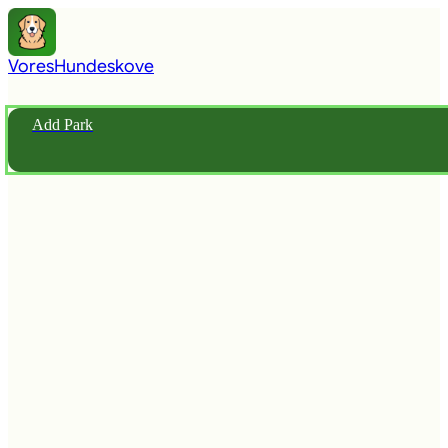
Vores
Hundeskove
Add Park