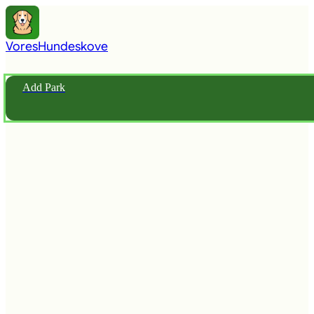
Vores
Hundeskove
Add Park