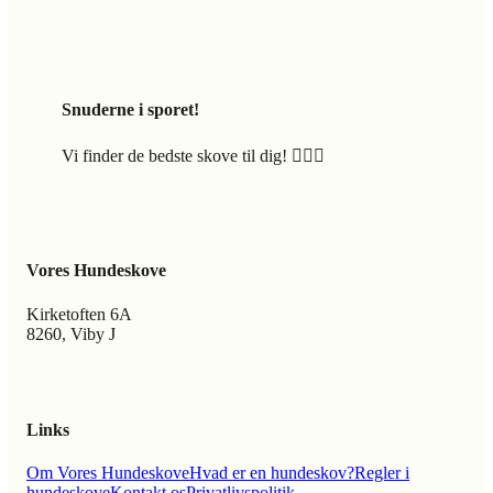
Snuderne i sporet!
Vi finder de bedste skove til dig! 🐕‍🦺🍃
Vores Hundeskove
Kirketoften 6A
8260, Viby J
Links
Om Vores Hundeskove
Hvad er en hundeskov?
Regler i
hundeskove
Kontakt os
Privatlivspolitik