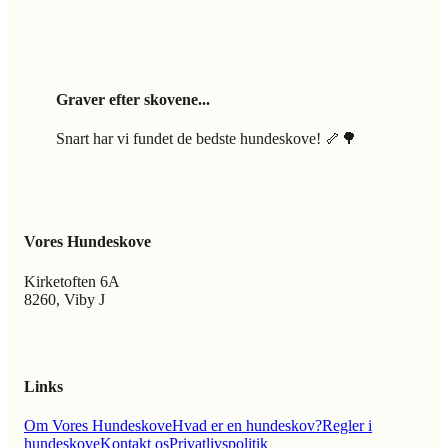
Graver efter skovene...
Snart har vi fundet de bedste hundeskove! 🦴🌳
Vores Hundeskove
Kirketoften 6A
8260, Viby J
Links
Om Vores Hundeskove
Hvad er en hundeskov?
Regler i
hundeskove
Kontakt os
Privatlivspolitik