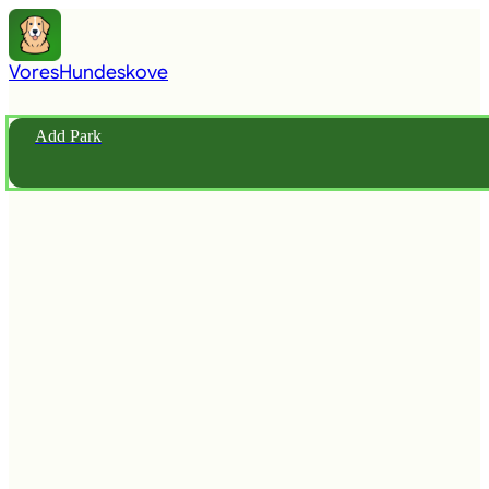
Vores
Hundeskove
Add Park