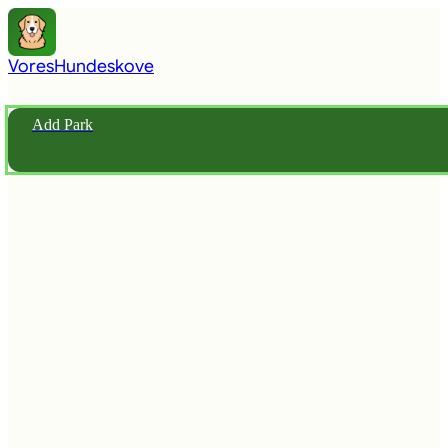
Vores
Hundeskove
Add Park