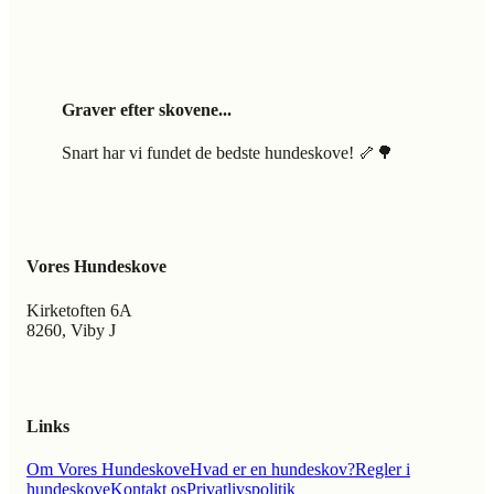
Graver efter skovene...
Snart har vi fundet de bedste hundeskove! 🦴🌳
Vores Hundeskove
Kirketoften 6A
8260, Viby J
Links
Om Vores Hundeskove
Hvad er en hundeskov?
Regler i
hundeskove
Kontakt os
Privatlivspolitik