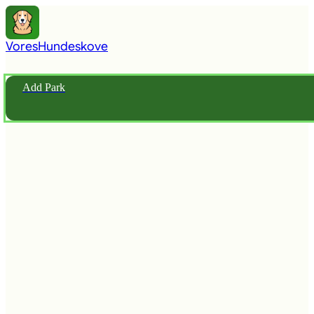
Vores
Hundeskove
Add Park