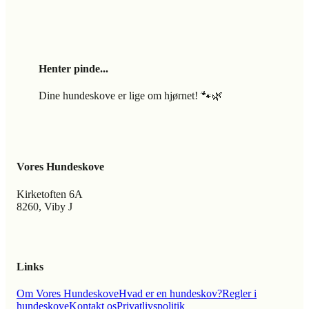
Henter pinde...
Dine hundeskove er lige om hjørnet! 🐾🌿
Vores Hundeskove
Kirketoften 6A
8260, Viby J
Links
Om Vores Hundeskove
Hvad er en hundeskov?
Regler i
hundeskove
Kontakt os
Privatlivspolitik