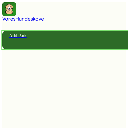
Vores
Hundeskove
Add Park