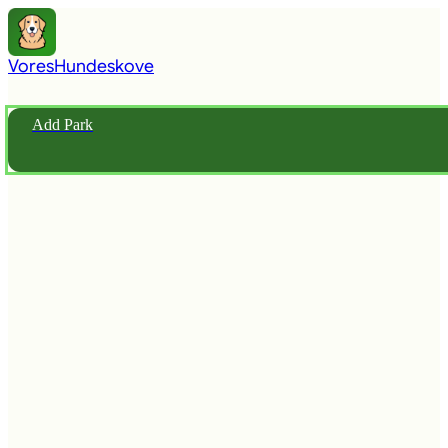
Vores
Hundeskove
Add Park