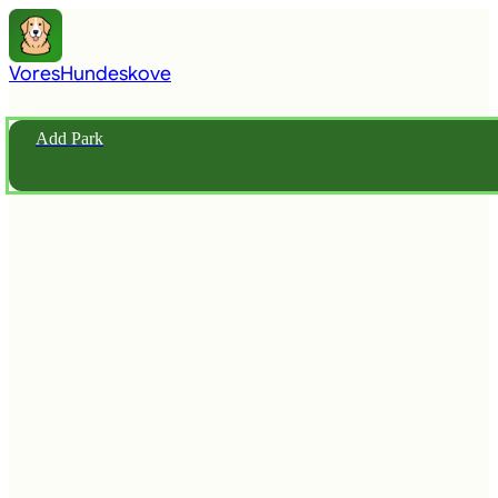
Vores
Hundeskove
Add Park