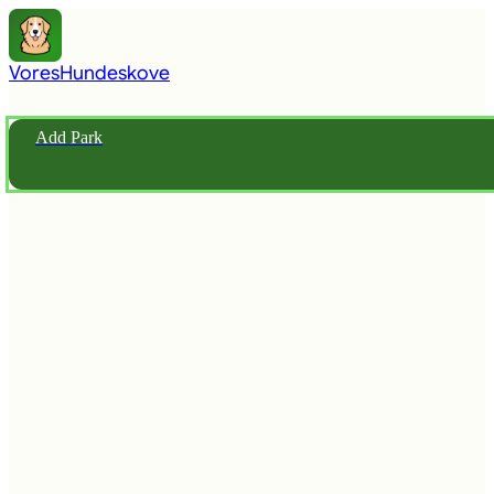
Vores
Hundeskove
Add Park