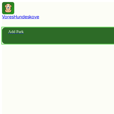
Vores
Hundeskove
Add Park